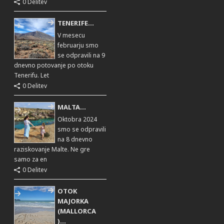
0 Delitev
TENERIFE...
V mesecu
februarju smo
se odpravili na 9
dnevno potovanje po otoku
Tenerifu. Let
0 Delitev
MALTA...
Oktobra 2024
smo se odpravili
na 8 dnevno
raziskovanje Malte. Ne gre
samo za en
0 Delitev
OTOK
MAJORKA
(MALLORCA
)...