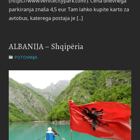
(https://www.venicecitypark.com/). Cena dnevnega
parkiranja znaša 4,5 eur. Tam lahko kupite karto za
avtobus, katerega postaja je [...]
ALBANIJA – Shqipëria
POTOVANJA