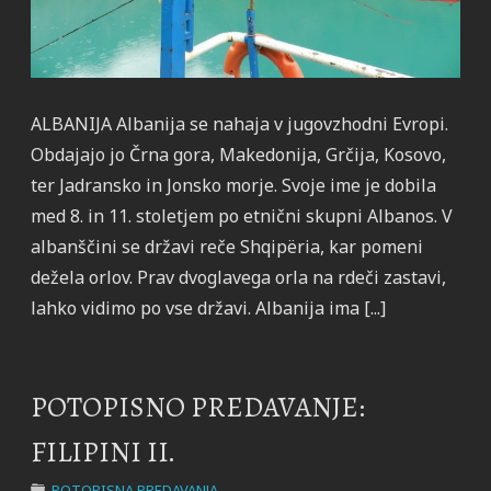
ALBANIJA Albanija se nahaja v jugovzhodni Evropi.
Obdajajo jo Črna gora, Makedonija, Grčija, Kosovo,
ter Jadransko in Jonsko morje. Svoje ime je dobila
med 8. in 11. stoletjem po etnični skupni Albanos. V
albanščini se državi reče Shqipëria, kar pomeni
dežela orlov. Prav dvoglavega orla na rdeči zastavi,
lahko vidimo po vse državi. Albanija ima [...]
POTOPISNO PREDAVANJE:
FILIPINI II.
POTOPISNA PREDAVANJA