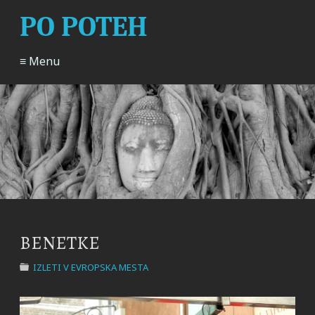
PO POTEH
≡ Menu
BENETKE
IZLETI V EVROPSKA MESTA