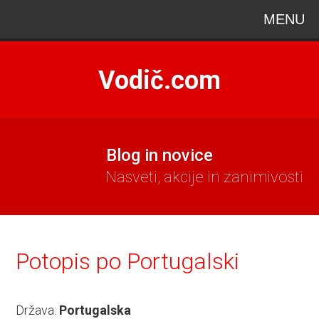
MENU
Vodič.com
Blog in novice
Nasveti, akcije in zanimivosti
Potopis po Portugalski
Država:
Portugalska