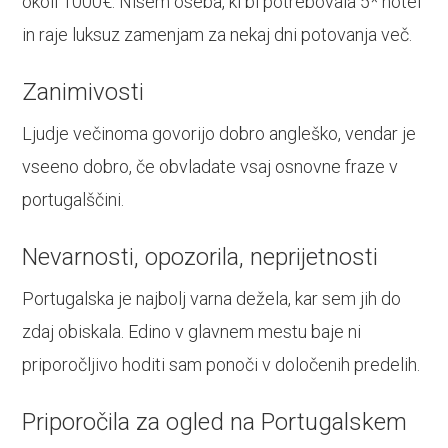
okoli 1000€. Nisem oseba, ki bi potrebovala 5* hotel
in raje luksuz zamenjam za nekaj dni potovanja več.
Zanimivosti
Ljudje večinoma govorijo dobro angleško, vendar je
vseeno dobro, če obvladate vsaj osnovne fraze v
portugalščini.
Nevarnosti, opozorila, neprijetnosti
Portugalska je najbolj varna dežela, kar sem jih do
zdaj obiskala. Edino v glavnem mestu baje ni
priporočljivo hoditi sam ponoči v določenih predelih.
Priporočila za ogled na Portugalskem