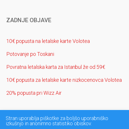
ZADNJE OBJAVE
10€ popusta na letalske karte Volotea
Potovanje po Toskani
Povratna letalska karta za Istanbul že od 59€
10€ popusta za letalske karte nizkocenovca Volotea
20% popusta pri Wizz Air
Stran uporablja piškotke za boljšo uporabniško
izkušnjo in anonimno statistiko obiskov.
Stran uporablja piškotke za boljšo uporabniško izkušnjo in