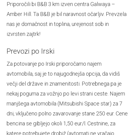
Priporočili bi B&B 3 km izven centra Galwaya –
Amber Hill. Ta B&B je bil naravnost očarljiv. Prevzela
nas je domačnost in toplina, urejenost sob in
izvrsten zajtrk!
Prevozi po Irski
Za potovanje po Irski priporočamo najem
avtomobila, saj je to najugodnejša opcija, da vidiš
večji del države in znamenitosti. Potrebnega pa je
nekaj poguma za vožnjo po levi strani ceste. Najem
manjšega avtomobila (Mitsubishi Space star) za 7
dni, vključeno polno zavarovanje stane 250 eur. Cene
bencina se gibljejo okoli 1,50 eur/l. Cestnine, za
katere potrebujete drobiž (avtomati ne vračajo