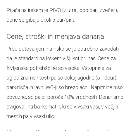
Pijača na irskem je PIVO (zjutraj, opoldan, zvečer),
cene se gibajo okoli 5 eur/pint.
Cene, stroški in menjava danarja
Pred potovanjem na Irsko se je potrebno zavedati,
da je standard na Irskem višji kot pri nas. Cene za
življenske potrebščine so visoke. Vstopnine za
ogled znamenitosti pa so dokaj ugodne (5-10eur),
parkirišča in javni WC-ji so brezplačni. Napitnine niso
obvezne, se pa priporoča 10% vrednosti. Denar smo
dvigovali na bankomatih, ki so v vsaki vasi, v večjih
mestih pa v vsaki ulici.