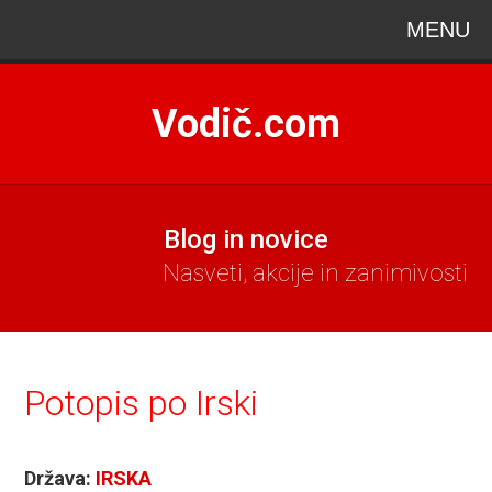
MENU
Vodič.com
Blog in novice
Nasveti, akcije in zanimivosti
Potopis po Irski
Država:
IRSKA