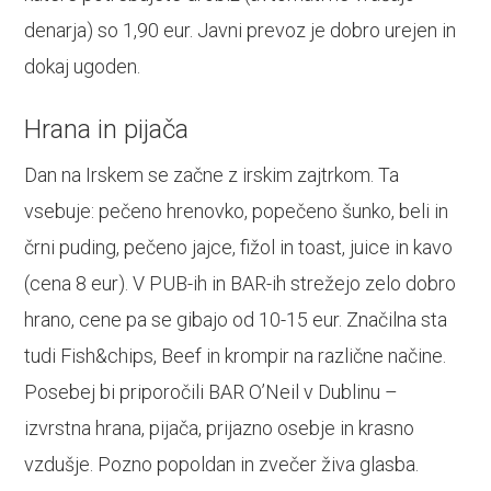
denarja) so 1,90 eur. Javni prevoz je dobro urejen in
dokaj ugoden.
Hrana in pijača
Dan na Irskem se začne z irskim zajtrkom. Ta
vsebuje: pečeno hrenovko, popečeno šunko, beli in
črni puding, pečeno jajce, fižol in toast, juice in kavo
(cena 8 eur). V PUB-ih in BAR-ih strežejo zelo dobro
hrano, cene pa se gibajo od 10-15 eur. Značilna sta
tudi Fish&chips, Beef in krompir na različne načine.
Posebej bi priporočili BAR O’Neil v Dublinu –
izvrstna hrana, pijača, prijazno osebje in krasno
vzdušje. Pozno popoldan in zvečer živa glasba.