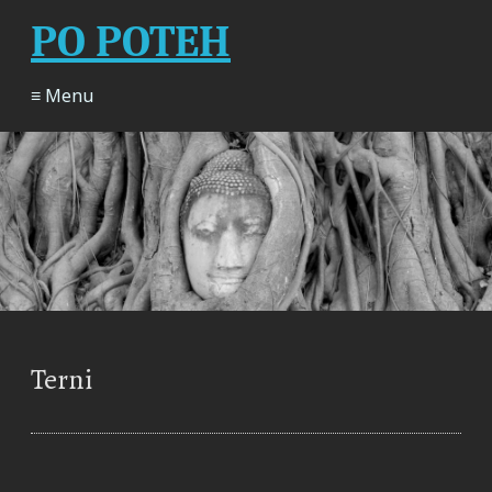
PO POTEH
≡ Menu
Terni