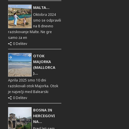
MALTA...
Oktobra 2024
smo se odpravili
na 8 dnevno
raziskovanje Malte. Ne gre
samo za en
0 Delitev
OTOK
MAJORKA
(MALLORCA
)...
Aprila 2025 smo 10 dni
raziskovali otok Majorka. Otok
je največji med Balearski
0 Delitev
BOSNA IN
HERCEGOVI
NA...
Pred leti sem