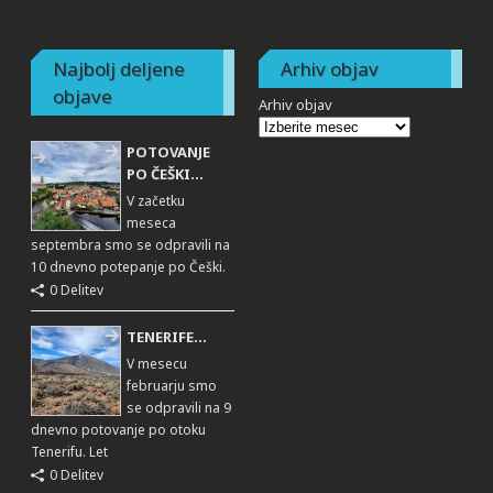
Najbolj deljene
Arhiv objav
objave
Arhiv objav
POTOVANJE
PO ČEŠKI...
V začetku
meseca
septembra smo se odpravili na
10 dnevno potepanje po Češki.
0 Delitev
TENERIFE...
V mesecu
februarju smo
se odpravili na 9
dnevno potovanje po otoku
Tenerifu. Let
0 Delitev