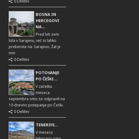
0 Delitev
BOSNA IN
HERCEGOVI
NA...
Pred leti sem
bila v Sarajevu, več si lahko
preberete na: Sarajevo. Žal je
min
0 Delitev
POTOVANJE
PO ČEŠKI...
V začetku
meseca
septembra smo se odpravili na
10 dnevno potepanje po Češki.
0 Delitev
TENERIFE...
V mesecu
februarju smo