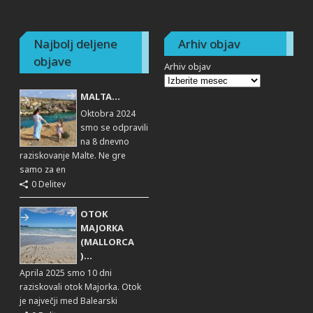
Najbolj deljene
Arhiv objav
objave
Arhiv objav
MALTA...
Oktobra 2024
smo se odpravili
na 8 dnevno
raziskovanje Malte. Ne gre
samo za en
0 Delitev
OTOK
MAJORKA
(MALLORCA
)...
Aprila 2025 smo 10 dni
raziskovali otok Majorka. Otok
je največji med Balearski