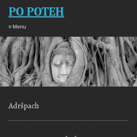
PO POTEH
≡ Menu
Adršpach