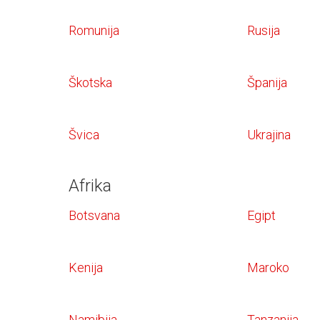
Romunija
Rusija
Škotska
Španija
Švica
Ukrajina
Afrika
Botsvana
Egipt
Kenija
Maroko
Namibija
Tanzanija