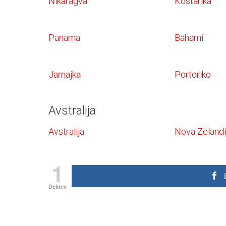
Nikaragva
Kostarika
Panama
Bahami
Jamajka
Portoriko
Avstralija
Avstralija
Nova Zelandi
1
Delitev