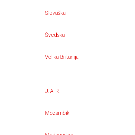
Slovaška
Švedska
Velika Britanija
J. A. R.
Mozambik
Madagaskar